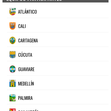
ATLÁNTICO
CALI
CARTAGENA
CÚCUTA
GUAVIARE
MEDELLÍN
PALMIRA