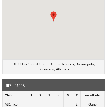
Cl. 77 Bis #82-317, Nte. Centro Historico, Barranquilla,
Sitionuevo, Atlántico
RESULTADOS
Club
1
2
3
4
5
T
resultado
Atlántico
—
—
—
—
—
2
Ganó