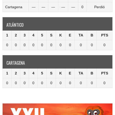
Cartagena
—
—
—
—
—
0
Perdió
ATLÁNTICO
1
2
3
4
5
S
K
E
TA
B
PTS
0
0
0
0
0
0
0
0
0
0
0
CARTAGENA
1
2
3
4
5
S
K
E
TA
B
PTS
0
0
0
0
0
0
0
0
0
0
0