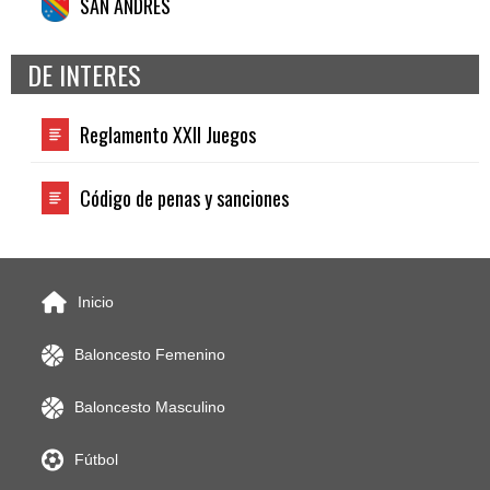
SAN ANDRÉS
DE INTERES
Reglamento XXII Juegos
Código de penas y sanciones
Inicio
Baloncesto Femenino
Baloncesto Masculino
Fútbol