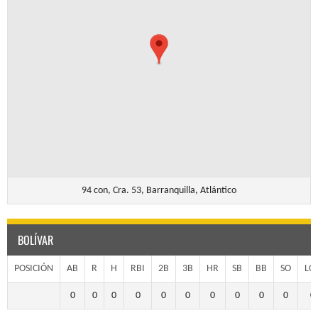
94 con, Cra. 53, Barranquilla, Atlántico
BOLÍVAR
POSICIÓN
AB
R
H
RBI
2B
3B
HR
SB
BB
SO
LO
0
0
0
0
0
0
0
0
0
0
0