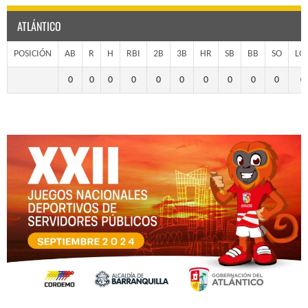
ATLÁNTICO
POSICIÓN
AB
R
H
RBI
2B
3B
HR
SB
BB
SO
LO
0
0
0
0
0
0
0
0
0
0
0