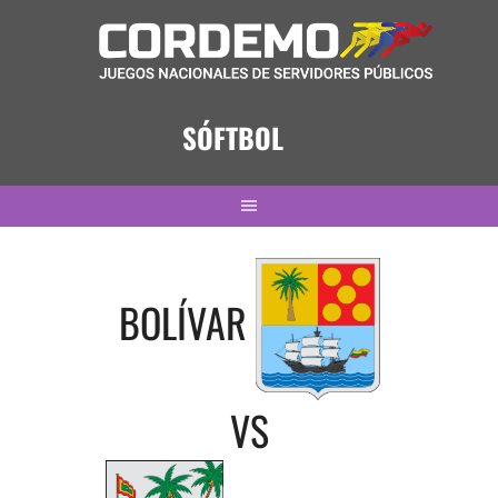
Saltar
al
contenido
SÓFTBOL
BOLÍVAR
VS